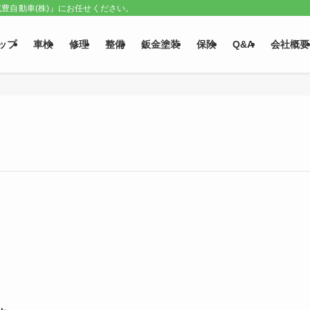
豊自動車(株)』にお任せください。
ップ
車検
修理
整備
鈑金塗装
保険
Q&A
会社概要