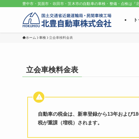
豊中市・箕面市・吹田市・茨木市の自動車の車検・整備・点検は『北
ト
ホーム
車検
立会車検料金表
立会車検料金表
自動車の税金は、新車登録から
13年
および
1
税
が重課（増税）されます。