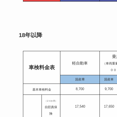
18年以降
乗
軽自動車
（車両重
車検料金表
００
車
国産
国産車
8,700
9,700
基本車検料金
（２４か月）
17,540
17,650
自賠責保
険