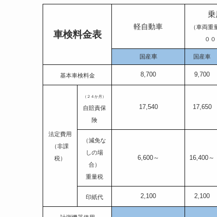
乗
軽自動車
（車両重
車検料金表
００
車
国産
国産車
8,700
9,700
基本車検料金
（２４か月）
17,540
17,650
自賠責保
険
法定費用
（減免な
（非課
しの場
6,600～
16,400～
税）
合）
重量税
2,100
2,100
印紙代