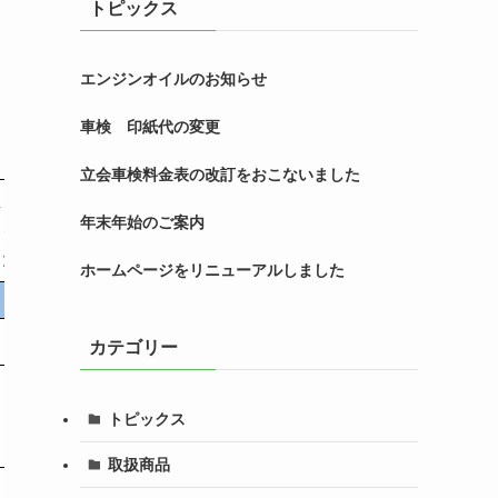
トピックス
エンジンオイルのお知らせ
車検 印紙代の変更
立会車検料金表の改訂をおこないました
車
乗用車
年末年始のご案内
００１～
（車両重量２５０１～
g）
３０００kg）
ホームページをリニューアルしました
国産車
14,700
カテゴリー
17,650
トピックス
取扱商品