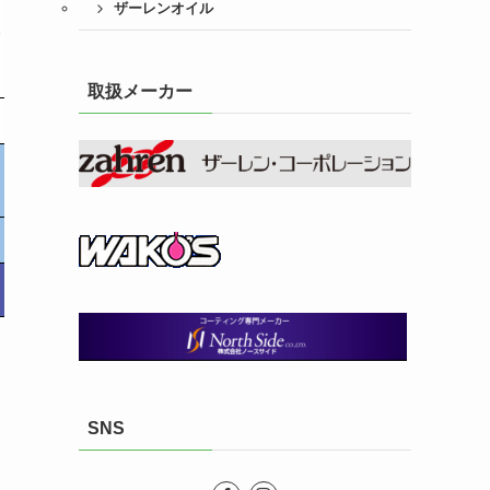
ザーレンオイル
～
49,200～
取扱メーカー
2,100
0
2,470
86,120
SNS