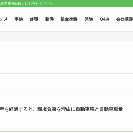
豊自動車(株)』にお任せください。
ップ
車検
修理
整備
鈑金塗装
保険
Q&A
会社概要
8年
を経過すると、環境負荷を理由に
自動車税
と
自動車重量