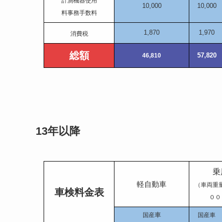
計測機器使用
10,000
10,000
料事務手数料
1,870
1,970
消費税
総額
57,820
46,810
13年以降
乗
軽自動車
（車両重
車検料金表
００
車
国産
国産車