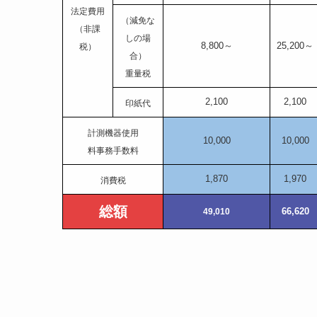
法定費用
（減免な
（非課
しの場
8,800～
25,200～
税）
合）
重量税
2,100
2,100
印紙代
計測機器使用
10,000
10,000
料事務手数料
1,870
1,970
消費税
総額
66,620
49,010