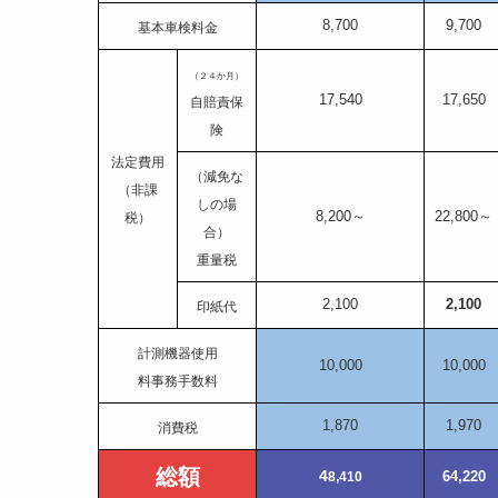
8,700
9,700
基本車検料金
（２４か月）
17,540
17,650
自賠責保
険
法定費用
（減免な
（非課
しの場
8,200～
22,800～
税）
合）
重量税
2,100
2,100
印紙代
計測機器使用
10,000
10,000
料事務手数料
1,870
1,970
消費税
総額
4
64,220
8,410