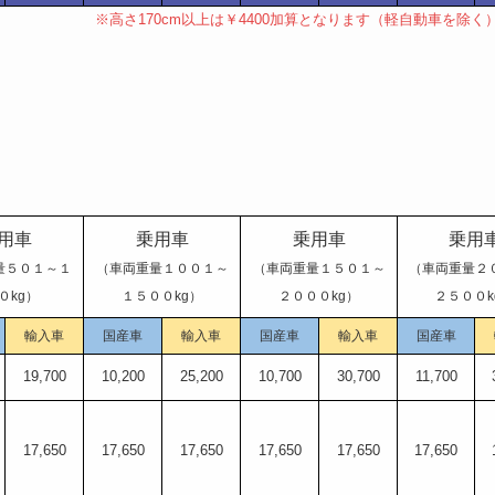
※高さ170cm以上は￥4400加算となります（軽自動車を除く
用車
乗用車
乗用車
乗用
量５０１～１
（車両重量１００１～
（車両重量１５０１～
（車両重量２
０kg）
１５００kg）
２０００kg）
２５００k
輸入車
国産車
輸入車
国産車
輸入車
国産車
19,700
10,200
25,200
10,700
30,700
11,700
17,650
17,650
17,650
17,650
17,650
17,650