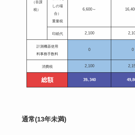
（非課
しの場
6,600～
16,4
税）
合）
重量税
2,100
2,1
印紙代
計測機器使用
0
0
料事務手数料
2,100
2,1
消費税
総額
39､340
49,8
通常(13年未満)