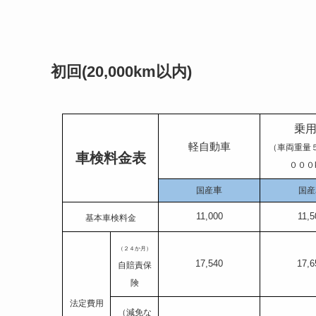
初回(20,000km以内)
乗
軽自動車
（車両重量
車検料金表
０００
車
国産
国産
11,000
11,5
基本車検料金
（２４か月）
17,540
17,6
自賠責保
険
法定費用
（減免な